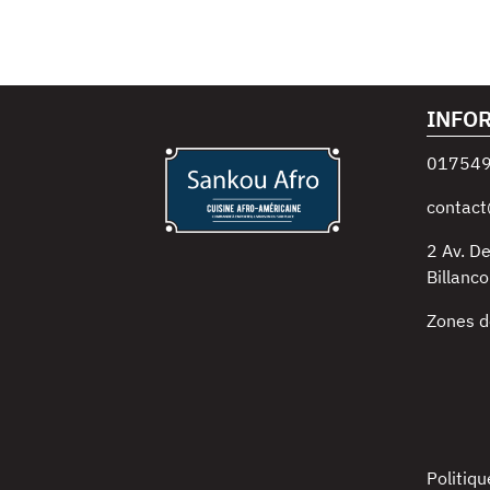
INFO
01754
contact
2 Av. D
Billanco
Zones d
Politiqu